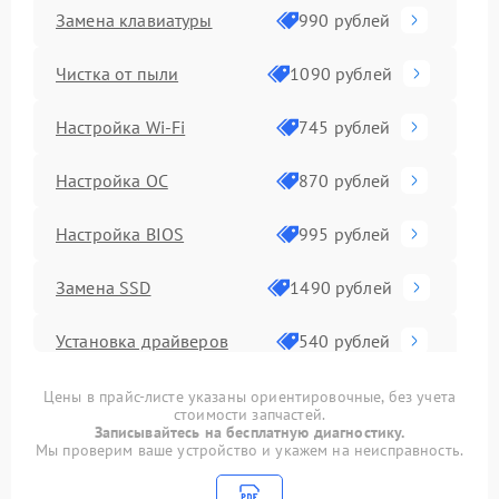
Замена клавиатуры
990 рублей
Чистка от пыли
1090 рублей
Настройка Wi-Fi
745 рублей
Настройка ОС
870 рублей
Настройка BIOS
995 рублей
Замена SSD
1490 рублей
Установка драйверов
540 рублей
Замена видеочипа
2990 рублей
Цены в прайс-листе указаны ориентировочные, без учета
стоимости запчастей.
Записывайтесь на бесплатную диагностику.
Замена материнской
Мы проверим ваше устройство и укажем на неисправность.
1890 рублей
платы