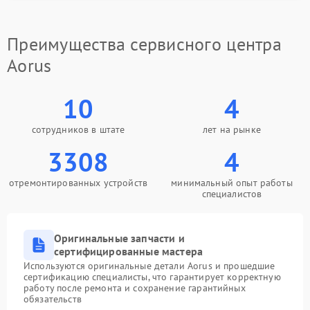
Замена южного моста
2750 рублей
Преимущества сервисного центра
Замена северного моста
2750 рублей
Aorus
Замена тачпада
990 рублей
10
4
Замена корпуса
890 рублей
сотрудников в штате
лет на рынке
Поиск и удаление
3308
4
310 рублей
вирусов
отремонтированных устройств
минимальный опыт работы
специалистов
Оригинальные запчасти и
сертифицированные мастера
Используются оригинальные детали Aorus и прошедшие
сертификацию специалисты, что гарантирует корректную
работу после ремонта и сохранение гарантийных
обязательств