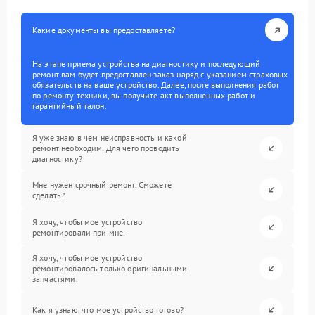
Какие документы вы предоставляете?
На этапе приема устройства на диагностику и последующий
ремонт вам будет предоставлен заказ-наряд с указанием страховых
обязательств на ваше устройство. Далее, после выполнения работ
по ремонту техники, вы получите акт выполненных работ и
гарантийный талон.
Я уже знаю в чем неисправность и какой
ремонт необходим. Для чего проводить
диагностику?
Мне нужен срочный ремонт. Сможете
сделать?
Я хочу, чтобы мое устройство
ремонтировали при мне.
Я хочу, чтобы мое устройство
ремонтировалось только оригинальными
запчастями.
Как я узнаю, что мое устройство готово?